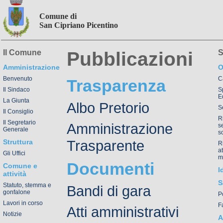
Comune di
San Cipriano Picentino
Il Comune
Pubblicazioni
S
Amministrazione
O
Benvenuto
C
Trasparenza
Il Sindaco
S
Ed
La Giunta
Albo Pretorio
Se
Il Consiglio
R
Il Segretario
Amministrazione
s
Generale
s
Trasparente
Struttura
R
a
Gli Uffici
m
Documenti
Comune e
I
attività
S
Statuto, stemma e
Bandi di gara
gonfalone
P
Lavori in corso
F
Atti amministrativi
Notizie
A