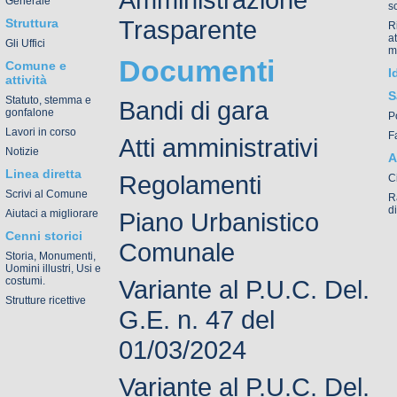
Generale
s
Trasparente
Struttura
R
a
Gli Uffici
m
Documenti
Comune e
I
attività
S
Statuto, stemma e
Bandi di gara
gonfalone
P
Lavori in corso
F
Atti amministrativi
Notizie
A
Linea diretta
Regolamenti
C
Scrivi al Comune
R
d
Aiutaci a migliorare
Piano Urbanistico
Cenni storici
Comunale
Storia, Monumenti,
Uomini illustri, Usi e
costumi.
Variante al P.U.C. Del.
Strutture ricettive
G.E. n. 47 del
01/03/2024
Variante al P.U.C. Del.