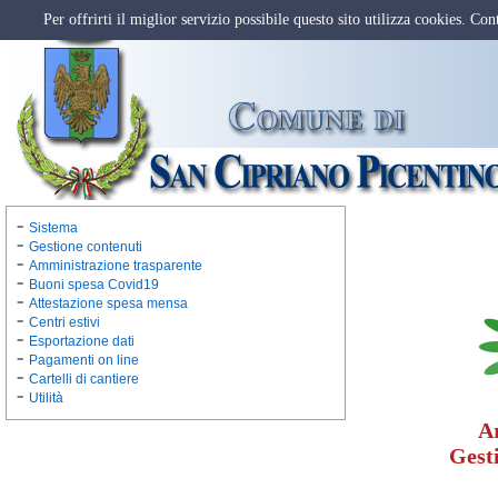
Per offrirti il miglior servizio possibile questo sito utilizza cookies. Co
Sistema
Gestione contenuti
Amministrazione trasparente
Buoni spesa Covid19
Attestazione spesa mensa
Centri estivi
Esportazione dati
Pagamenti on line
Cartelli di cantiere
Utilità
Ar
Gest