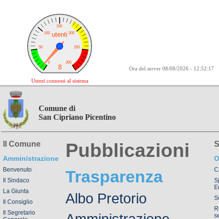
Ora del server 08/08/2026 - 12:52:17
Utenti connessi al sistema
Comune di
San Cipriano Picentino
Il Comune
Pubblicazioni
S
Amministrazione
O
Benvenuto
C
Trasparenza
Il Sindaco
S
Ed
La Giunta
Albo Pretorio
Se
Il Consiglio
R
Il Segretario
Amministrazione
s