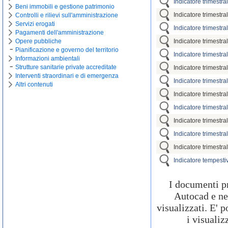
Indicatore trimestra
Beni immobili e gestione patrimonio
Indicatore trimestr
Controlli e rilievi sull'amministrazione
Servizi erogati
Indicatore trimestra
Pagamenti dell'amministrazione
Opere pubbliche
Indicatore trimestra
Pianificazione e governo del territorio
Indicatore trimestr
Informazioni ambientali
Strutture sanitarie private accreditate
Indicatore trimestr
Interventi straordinari e di emergenza
Indicatore trimestra
Altri contenuti
Indicatore trimestr
Indicatore trimestra
Indicatore trimestra
Indicatore trimestr
Indicatore trimestra
Indicatore tempest
I documenti p
Autocad e nec
visualizzati. E' 
i visualiz